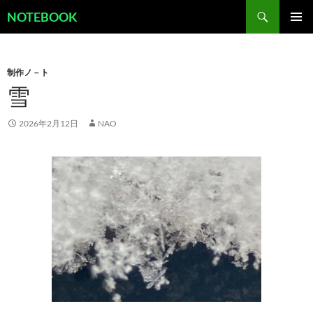
コ
検
NOTEBOOK
ン
索
メインメ
テ
ニュー
ン
制作ノ－ト
ツ
雪
へ
ス
キ
2026年2月12日
NAO
ッ
プ