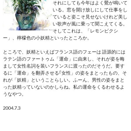
それにしても今年はよく鶯が鳴いて
いる。窓を開け放しにして仕事をし
ていると姿こそ見せないけれど美し
い歌声が風に乗って聞こえてくる。
そしてこれは、「レモンピクシ
ー」、檸檬色の小妖精といったところか。
ところで、妖精といえばフランス語のフェーは 語源的には
ラテン語のファートゥム「運命」に由来し、それが姿を晦
まして女性名詞を装いフランスに渡ったのだそうだ。要す
るに「運命」を翻弄させる｢女性」の姿をまとったもの、そ
れが「妖精」ということらしい。ふーん、男性の姿をまと
った妖精っていないのかしらね。私の運命をくるわせるよ
うなやつ。
2004.7.3