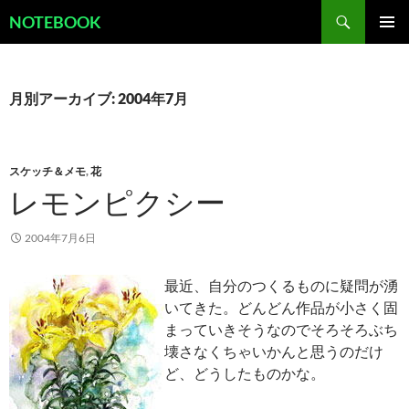
コ
検
NOTEBOOK
ン
索
メインメ
テ
ニュー
ン
ツ
月別アーカイブ: 2004年7月
へ
ス
キ
スケッチ＆メモ
,
花
ッ
レモンピクシー
プ
2004年7月6日
最近、自分のつくるものに疑問が湧
いてきた。どんどん作品が小さく固
まっていきそうなのでそろそろぶち
壊さなくちゃいかんと思うのだけ
ど、どうしたものかな。