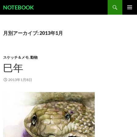
コ
検
NOTEBOOK
ン
索
メインメ
テ
ニュー
ン
ツ
月別アーカイブ: 2013年1月
へ
ス
キ
スケッチ＆メモ
,
動物
ッ
巳年
プ
2013年1月8日