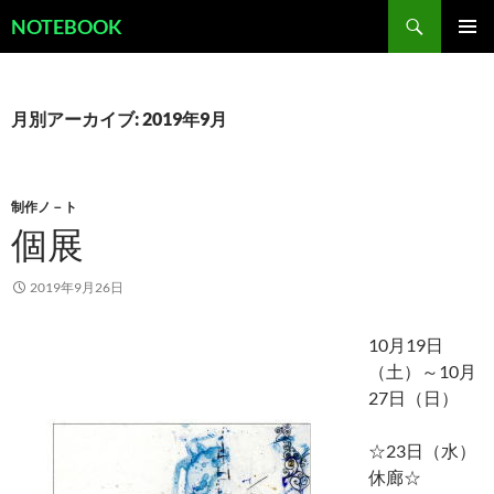
コ
検
NOTEBOOK
ン
索
メインメ
テ
ニュー
ン
ツ
月別アーカイブ: 2019年9月
へ
ス
キ
制作ノ－ト
ッ
個展
プ
2019年9月26日
10月19日
（土）～10月
27日（日）
☆23日（水）
休廊☆