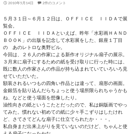
2010年5月14日
2件のコメント
５月３１日～６月１２日は、ＯＦＦＩＣＥ ＩＩＤＡで展
覧会。
ＯＦＦＩＣＥ ＩＩＤＡといえば、昨年「水彩画ＨＡＮＤ
ＢＯＯＫ」の出版を記念して水彩展をした、銀座１丁目
の あのレトロな奥野ビル。
今回は、２６人の作家による新作オリジナル扇子の展示。
３月末に扇子にするための紙を受け取りに行った時には、
既に数人の作家さんの作品が持ち込まれていていろいろ見
せていただいた。
額装されるいつもの四角い作品とは違って、扇形の画面。
金銀箔を貼り込んだらちょっと使う場所限られちゃうかも
ね、などと使う場面を想像したり。
油性向きの紙というこたとだったので、私は銅版画でやっ
てみた。慣れない初めての紙に少々手こずりはしたけれ
ど、さてさてどんな扇子に仕立てられたか・・・。
私自身まだ出来上がりを見ていないのだけど、ちゃんと使
える扇子になったかな。