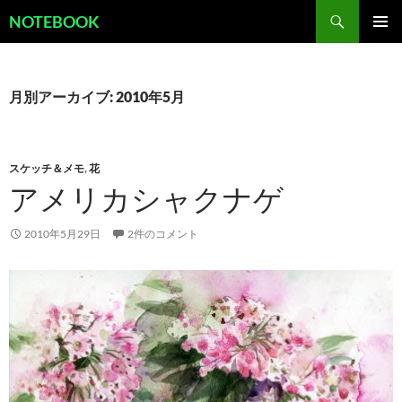
コ
検
NOTEBOOK
ン
索
メインメ
テ
ニュー
ン
ツ
月別アーカイブ: 2010年5月
へ
ス
キ
スケッチ＆メモ
,
花
ッ
アメリカシャクナゲ
プ
2010年5月29日
2件のコメント