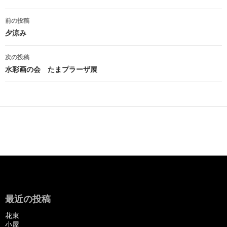
投
前の投稿
稿
夕涼み
ナ
次の投稿
ビ
水彩画の会 たまプラーザ展
ゲ
ー
シ
ョ
ン
最近の投稿
花束
小屋