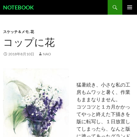
コ
検
NOTEBOOK
ン
索
メインメ
テ
ニュー
ン
スケッチ＆メモ
,
花
ツ
コップに花
へ
ス
キ
2018年8月10日
NAO
ッ
プ
猛暑続き、小さな私の工
房もムワッと暑く、作業
もままなりません。
コツコツと１カ月かかっ
てやっと終えた下描きを
版に転写し、１日放置し
てしまったら、なんと版
に塗ってあったグランド