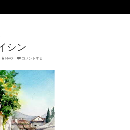
景
イシン
NAO
コメントする