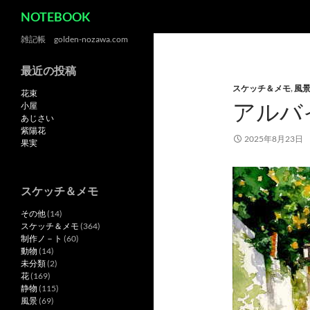
検
NOTEBOOK
索
コ
雑記帳 golden-nozawa.com
ン
最近の投稿
テ
スケッチ＆メモ
,
風
ン
花束
アルバ
ツ
小屋
あじさい
へ
紫陽花
ス
2025年8月23日
果実
キ
ッ
プ
スケッチ＆メモ
その他
(14)
スケッチ＆メモ
(364)
制作ノ－ト
(60)
動物
(14)
未分類
(2)
花
(169)
静物
(115)
風景
(69)